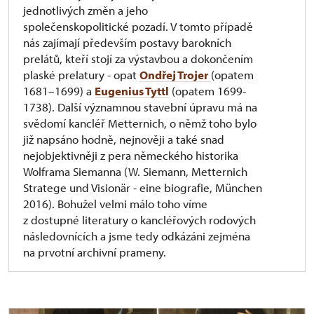
jednotlivých změn a jeho
společenskopolitické pozadí. V tomto případě
nás zajímají především postavy barokních
prelátů, kteří stojí za výstavbou a dokončením
plaské prelatury - opat
Ondřej Trojer
(opatem
1681–1699) a
Eugenius Tyttl
(opatem 1699-
1738). Další významnou stavební úpravu má na
svědomí kancléř Metternich, o němž toho bylo
již napsáno hodně, nejnověji a také snad
nejobjektivněji z pera německého historika
Wolframa Siemanna (W. Siemann, Metternich
Stratege und Visionär - eine biografie, München
2016). Bohužel velmi málo toho víme
z dostupné literatury o kancléřových rodových
následovnících a jsme tedy odkázáni zejména
na prvotní archivní prameny.