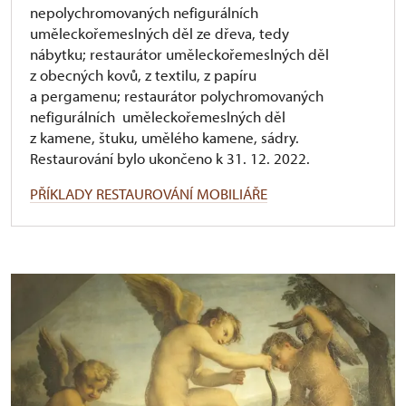
nepolychromovaných nefigurálních
uměleckořemeslných děl ze dřeva, tedy
nábytku; restaurátor uměleckořemeslných děl
z obecných kovů, z textilu, z papíru
a pergamenu; restaurátor polychromovaných
nefigurálních uměleckořemeslných děl
z kamene, štuku, umělého kamene, sádry.
Restaurování bylo ukončeno k 31. 12. 2022.
PŘÍKLADY RESTAUROVÁNÍ MOBILIÁŘE