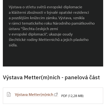
Výstava o střetu světů evropské diplomacie
a klášterní zbožnosti v bývalé opatské rezidenci
a pozdějším knížecím zámku. Výstava, vznikla
v rámci tematického roku Národního památkového
ústavu "Šlechta českých zemí
v evropské diplomacii", ukazuje osudy
šlechtické rodiny Metternichů a jejich plaského
sídla.
Výstava Metter(m)nich - panelová část
Výstava Metter(m)nich
PDF (12,28 MB)