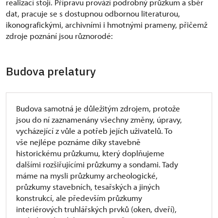
realizací stojí. Přípravu provází podrobný průzkum a sběr
dat, pracuje se s dostupnou odbornou literaturou,
ikonografickými, archivními i hmotnými prameny, přičemž
zdroje poznání jsou různorodé:
Budova prelatury
Budova samotná je důležitým zdrojem, protože
jsou do ní zaznamenány všechny změny, úpravy,
vycházející z vůle a potřeb jejích uživatelů. To
vše nejlépe poznáme díky stavebně
historickému průzkumu, který doplňujeme
dalšími rozšiřujícími průzkumy a sondami. Tady
máme na mysli průzkumy archeologické,
průzkumy stavebních, tesařských a jiných
konstrukcí, ale především průzkumy
interiérových truhlářských prvků (oken, dveří),