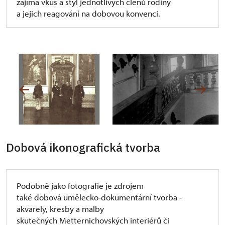
zajímá vkus a styl jednotlivých členů rodiny
a jejich reagování na dobovou konvenci.
Dobová ikonografická tvorba
Podobně jako fotografie je zdrojem
také dobová umělecko-dokumentární tvorba -
akvarely, kresby a malby
skutečných Metternichovských interiérů či