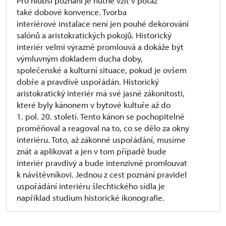
Pro hlubší poznání je nutné vzít v potaz
také dobové konvence. Tvorba
interiérové instalace není jen pouhé dekorování
salónů a aristokratických pokojů. Historický
interiér velmi výrazně promlouvá a dokáže být
výmluvným dokladem ducha doby,
společenské a kulturní situace, pokud je ovšem
dobře a pravdivě uspořádán. Historický
aristokratický interiér má své jasné zákonitosti,
které byly kánonem v bytové kultuře až do
1. pol. 20. století. Tento kánon se pochopitelně
proměňoval a reagoval na to, co se dělo za okny
interiéru. Toto, až zákonné uspořádání, musíme
znát a aplikovat a jen v tom případě bude
interiér pravdivý a bude intenzivně promlouvat
k návštěvníkovi. Jednou z cest poznání pravidel
uspořádání interiéru šlechtického sídla je
například studium historické ikonografie.