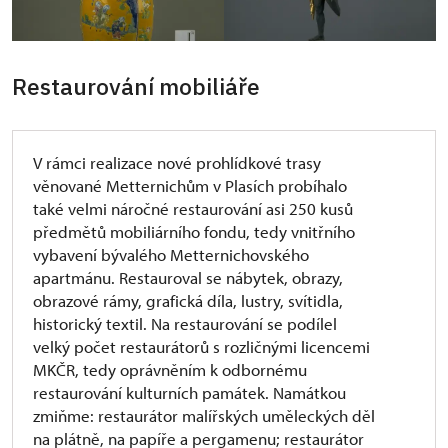
Restaurování mobiliáře
V rámci realizace nové prohlídkové trasy
věnované Metternichům v Plasích probíhalo
také velmi náročné restaurování asi 250 kusů
předmětů mobiliárního fondu, tedy vnitřního
vybavení bývalého Metternichovského
apartmánu. Restauroval se nábytek, obrazy,
obrazové rámy, grafická díla, lustry, svítidla,
historický textil. Na restaurování se podílel
velký počet restaurátorů s rozličnými licencemi
MKČR, tedy oprávněním k odbornému
restaurování kulturních památek. Namátkou
zmiňme: restaurátor malířských uměleckých děl
na plátně, na papíře a pergamenu; restaurátor