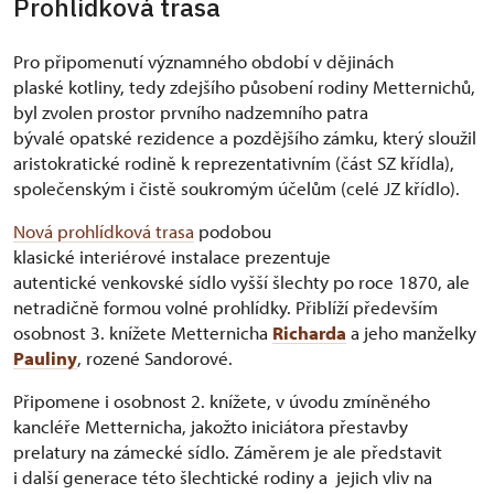
Prohlídková trasa
Pro připomenutí významného období v dějinách
plaské kotliny, tedy zdejšího působení rodiny Metternichů,
byl zvolen prostor prvního nadzemního patra
bývalé opatské rezidence a pozdějšího zámku, který sloužil
aristokratické rodině k reprezentativním (část SZ křídla),
společenským i čistě soukromým účelům (celé JZ křídlo).
Nová prohlídková trasa
podobou
klasické interiérové instalace prezentuje
autentické venkovské sídlo vyšší šlechty po roce 1870, ale
netradičně formou volné prohlídky. Přiblíží především
osobnost 3. knížete Metternicha
Richarda
a jeho manželky
Pauliny
, rozené Sandorové.
Připomene i osobnost 2. knížete, v úvodu zmíněného
kancléře Metternicha, jakožto iniciátora přestavby
prelatury na zámecké sídlo. Záměrem je ale představit
i další generace této šlechtické rodiny a jejich vliv na