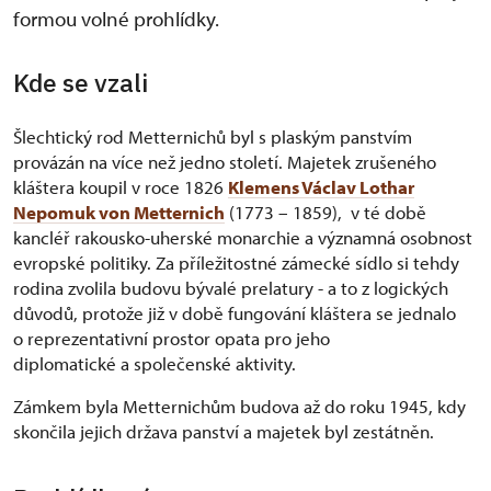
formou volné prohlídky.
Kde se vzali
Šlechtický rod Metternichů byl s plaským panstvím
provázán na více než jedno století. Majetek zrušeného
kláštera koupil v roce 1826
Klemens Václav Lothar
Nepomuk von Metternich
(1773 – 1859), v té době
kancléř rakousko-uherské monarchie a významná osobnost
evropské politiky. Za příležitostné zámecké sídlo si tehdy
rodina zvolila budovu bývalé prelatury - a to z logických
důvodů, protože již v době fungování kláštera se jednalo
o reprezentativní prostor opata pro jeho
diplomatické a společenské aktivity.
Zámkem byla Metternichům budova až do roku 1945, kdy
skončila jejich država panství a majetek byl zestátněn.