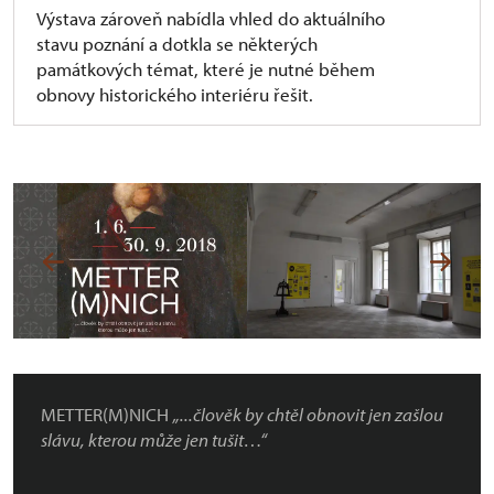
Výstava zároveň nabídla vhled do aktuálního
stavu poznání a dotkla se některých
památkových témat, které je nutné během
obnovy historického interiéru řešit.
METTER(M)NICH
„...člověk by chtěl obnovit jen zašlou
slávu, kterou může jen tušit…“