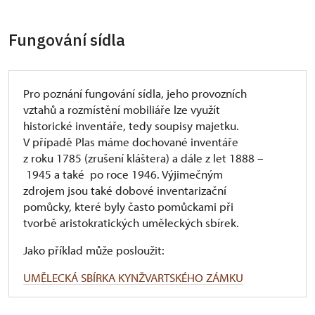
Fungování sídla
Pro poznání fungování sídla, jeho provozních
vztahů a rozmístění mobiliáře lze využít
historické inventáře, tedy soupisy majetku.
V případě Plas máme dochované inventáře
z roku 1785 (zrušení kláštera) a dále z let 1888 –
1945 a také po roce 1946. Výjimečným
zdrojem jsou také dobové inventarizační
pomůcky, které byly často pomůckami při
tvorbě aristokratických uměleckých sbírek.
Jako příklad může posloužit:
UMĚLECKÁ SBÍRKA KYNŽVARTSKÉHO ZÁMKU