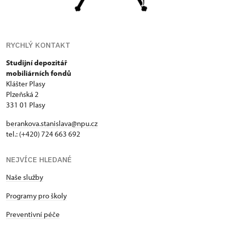
RYCHLÝ KONTAKT
Studijní depozitář
mobiliárních fondů
Klášter Plasy
Plzeňská 2
331 01 Plasy
berankova.stanislava@npu.cz
tel.: (+420) 724 663 692
NEJVÍCE HLEDANÉ
Naše služby
Programy pro školy
Preventivní péče