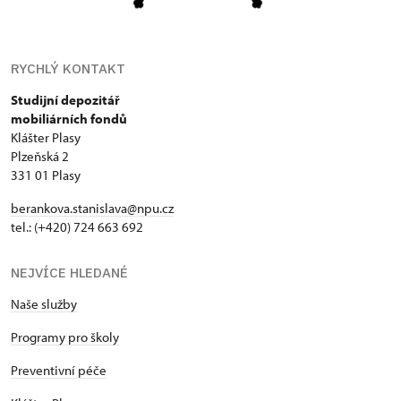
RYCHLÝ KONTAKT
Studijní depozitář
mobiliárních fondů
Klášter Plasy
Plzeňská 2
331 01 Plasy
berankova.stanislava@npu.cz
tel.: (+420) 724 663 692
NEJVÍCE HLEDANÉ
Naše služby
Programy pro školy
Preventivní péče