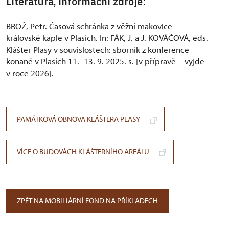
Literatura, informační zdroje:
BROŽ, Petr. Časová schránka z věžní makovice
královské kaple v Plasích. In: FÁK, J. a J. KOVÁČOVÁ, eds.
Klášter Plasy v souvislostech: sborník z konference
konané v Plasích 11.–13. 9. 2025. s. [v přípravě – vyjde
v roce 2026].
PAMÁTKOVÁ OBNOVA KLÁŠTERA PLASY
VÍCE O BUDOVÁCH KLÁŠTERNÍHO AREÁLU
ZPĚT NA MOBILIÁRNÍ FOND NA PŘÍKLADECH