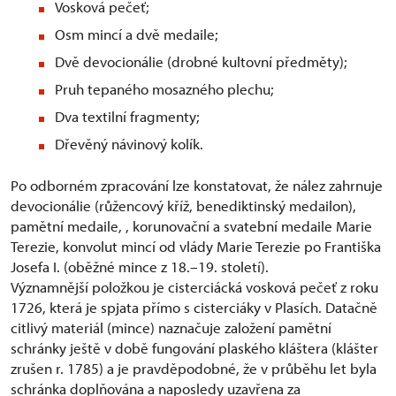
Vosková pečeť;
Osm mincí a dvě medaile;
Dvě devocionálie (drobné kultovní předměty);
Pruh tepaného mosazného plechu;
Dva textilní fragmenty;
Dřevěný návinový kolík.
Po odborném zpracování lze konstatovat, že nález zahrnuje
devocionálie (růžencový kříž, benediktinský medailon),
pamětní medaile, , korunovační a svatební medaile Marie
Terezie, konvolut mincí od vlády Marie Terezie po Františka
Josefa I. (oběžné mince z 18.–19. století).
Významnější položkou je cisterciácká vosková pečeť z roku
1726, která je spjata přímo s cisterciáky v Plasích. Datačně
citlivý materiál (mince) naznačuje založení pamětní
schránky ještě v době fungování plaského kláštera (klášter
zrušen r. 1785) a je pravděpodobné, že v průběhu let byla
schránka doplňována a naposledy uzavřena za