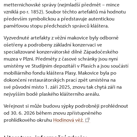
metternichovské správy (nejmladší předmět – mince
vzniklá po r. 1852). Soubor těchto artefaktů má hodnotu
především symbolickou a představuje autentickou
paměťovou stopu předchozích správců kláštera.
Vyzvednuté artefakty z věžní makovice byly odborně
ošetřeny a podrobeny základní konzervaci ve
specializované konzervátorské dílně Západočeského
muzea v Plzni. Předměty z časové schránky jsou nyní
umístěny ve Studijním depozitáři v Plasích a jsou součástí
mobiliárního fondu kláštera Plasy. Makovice byla po
dokončení restaurátorských prací zpět umístěna na
své původní místo 1. září 2025, znovu tak chytá záři na
nejvyšším bodě plaského klášterního areálu.
Veřejnost si může budovu sýpky podrobněji prohlédnout
od 30. 6. 2026 během znovu zpřístupněného
prohlídkového okruhu
Hodinová věž.