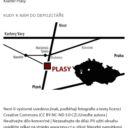
Klášter Plasy
KUDY K NÁM DO DEPOZITÁŘE
Není-li výslovně uvedeno jinak, podléhají fotografie a texty
licenci
Creative Commons
(CC BY-NC-ND 3.0 CZ) (Uveďte autora |
Neužívejte dílo komerčně | Nezasahujte do díla). Při užití obsahu
uvádějte odkaz na stránky www.npu.cz a „zdroj: Národní památkový