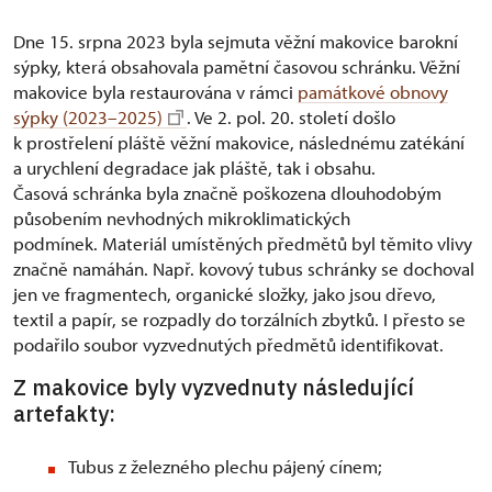
Dne 15. srpna 2023 byla sejmuta věžní makovice barokní
sýpky, která obsahovala pamětní časovou schránku. Věžní
makovice byla restaurována v rámci
památkové obnovy
sýpky (2023–2025)
. Ve 2. pol. 20. století došlo
k prostřelení pláště věžní makovice, následnému zatékání
a urychlení degradace jak pláště, tak i obsahu.
Časová schránka byla značně poškozena dlouhodobým
působením nevhodných mikroklimatických
podmínek.
Materiál umístěných předmětů byl těmito vlivy
značně namáhán. Např. kovový tubus schránky se dochoval
jen ve fragmentech, organické složky, jako jsou dřevo,
textil a papír, se rozpadly do torzálních zbytků. I přesto se
podařilo soubor vyzvednutých předmětů identifikovat.
Z makovice byly vyzvednuty následující
artefakty:
Tubus z železného plechu pájený cínem;