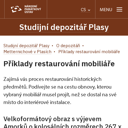
MENU
CS
Studijní depozitář Plasy
Studijní depozitář Plasy
O depozitáři
Metternichové v Plasích
Příklady restaurování mobiliáře
Příklady restaurování mobiliáře
Zajímá vás proces restaurování historických
předmětů. Podívejte se na cestu obnovy, kterou
vybraný mobiliář musel projít, než se dostal na své
místo do interiérové instalace.
Velkoformátový obraz s výjevem
Amorků o kolosálních rozměrech 267 x