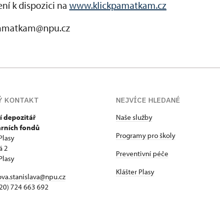
ní k dispozici na
www.klickpamatkam.cz
kpamatkam@npu.cz
Ý KONTAKT
NEJVÍCE HLEDANÉ
í depozitář
Naše služby
árních fondů
Programy pro školy
Plasy
á 2
Preventivní péče
Plasy
Klášter Plasy
va.stanislava@npu.cz
+420) 724 663 692