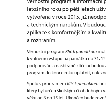
Věrnostní program a informační 
letošního roku po pěti letech uží
vytvořena v roce 2015, již neo
a technickým nárokům. V budouc
aplikace s komfortnějším a kvali
a rozhraním.
Věrnostní program
Klíč k památkám
moho
k volnému vstupu na památku do 31. 12.
podporován a nasbírané klíče nebudou a
program do konce roku uplatnit, nalez
Spolu s programem
Klíč k památkám
bud
který byl určen školským či obdobným v
věku od 6 do 15 let. Ukončen bude rovněž