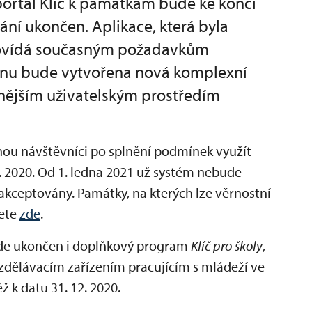
portál Klíč k památkám bude ke konci
vání ukončen. Aplikace, která byla
dpovídá současným požadavkům
nu bude vytvořena nová komplexní
tnějším uživatelským prostředím
u návštěvníci po splnění podmínek využít
 2020. Od 1. ledna 2021 už systém nebude
kceptovány. Památky, na kterých lze věrnostní
nete
zde
.
e ukončen i doplňkový program
Klíč pro školy
,
zdělávacím zařízením pracujícím s mládeží ve
 k datu 31. 12. 2020.