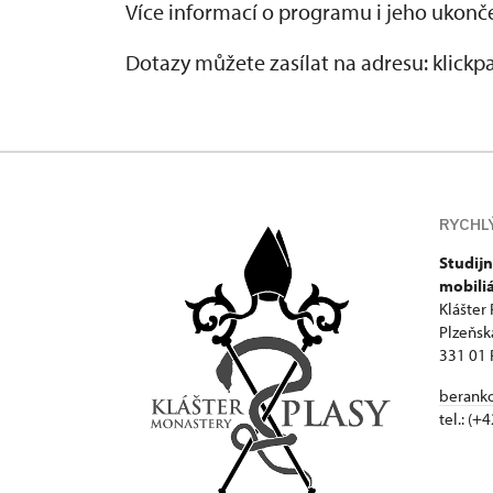
Více informací o programu i jeho ukonče
Dotazy můžete zasílat na adresu: klic
RYCHL
Studijn
mobili
Klášter 
Plzeňsk
331 01 
beranko
tel.: (