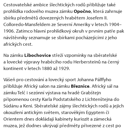
Cestovatelské ambice šlechtických rodů přibližuje také
prohlídka rodového muzea zámku
Opočno
, která zahrnuje
sbírku předmětů dovezených hrabětem Josefem II.
Colloredo-Mansfeldem ze Severní Ameriky v letech 1904–
1906. Zatímco hlavní prohlídkový okruh v prvním patře pak
návštěvníky seznamuje se sbírkami pocházejícími z jeho
afrických cest.
Na zámku
Libochovice
střeží vzpomínky na sběratelské
a lovecké výpravy hraběcího rodu Herbersteinů na černý
kontinent v letech 1880 až 1929.
Vášeň pro cestování a lovecký sport Johanna Pálffyho
přibližuje Africký salon na zámku
Březnice
. Africký sál na
zámku Telč i sezónní výstava na hradě Grabštejn
připomenou cesty Karla Podstatského z Lichtenštejna do
Súdánu a Keni. Sběratelské zájmy šlechtických rodů a jejich
okouzlení antickým světem, starověkým Egyptem či
Orientem dnes dokládají kabinety kuriozit a zámecká
muzea, jež dodnes ukrývají předměty přivezené z cest po