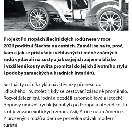
Projekt Po stopách šlechtických rodů nese v roce
2026 podtitul Šlechta na cestách. Zaměří se na to, proč,
kam a jak se příslušníci věhlasných i méně známých
rodů vydávali na cesty a jak se jejich zájem o blízké
i vzdálené kouty světa promítal do jejich životního stylu
i podoby zámeckých a hradních interiérů.
Šestnáctý ročník cyklu návštěvníky přenese do
„dlouhého 19. století", kdy se cestování zásadně proměnilo.
Rozvoj železniční, lodní a později automobilové a letecké
dopravy umožnil rychlejší pohyb po Evropě a otevřel cestu
k objevování exotických zemí v Asii, Africe nebo Americe.
Z urozených mužů a dam se pozvolna stávali moderní
turisté.