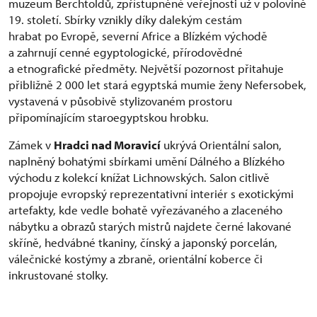
muzeum Berchtoldů, zpřístupněné veřejnosti už v polovině
19. století. Sbírky vznikly díky dalekým cestám
hrabat po Evropě, severní Africe a Blízkém východě
a zahrnují cenné egyptologické, přírodovědné
a etnografické předměty. Největší pozornost přitahuje
přibližně 2 000 let stará egyptská mumie ženy Nefersobek,
vystavená v působivě stylizovaném prostoru
připomínajícím staroegyptskou hrobku.
Zámek v
Hradci nad Moravicí
ukrývá Orientální salon,
naplněný bohatými sbírkami umění Dálného a Blízkého
východu z kolekcí knížat Lichnowských. Salon citlivě
propojuje evropský reprezentativní interiér s exotickými
artefakty, kde vedle bohatě vyřezávaného a zlaceného
nábytku a obrazů starých mistrů najdete černé lakované
skříně, hedvábné tkaniny, čínský a japonský porcelán,
válečnické kostýmy a zbraně, orientální koberce či
inkrustované stolky.