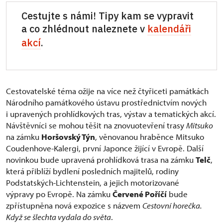
Cestujte s námi! Tipy kam se vypravit
a co zhlédnout naleznete v
kalendáři
akcí
.
Cestovatelské téma ožije na více než čtyřiceti památkách
Národního památkového ústavu prostřednictvím nových
i upravených prohlídkových tras, výstav a tematických akcí.
Návštěvníci se mohou těšit na znovuotevření trasy
Mitsuko
na zámku
Horšovský Týn
, věnovanou hraběnce Mitsuko
Coudenhove-Kalergi, první Japonce žijící v Evropě. Další
novinkou bude upravená prohlídková trasa na zámku
Telč
,
která přiblíží bydlení posledních majitelů, rodiny
Podstatských-Lichtenstein, a jejich motorizované
výpravy po Evropě. Na zámku
Červené Poříčí
bude
zpřístupněna nová expozice s názvem
Cestovní horečka.
Když se šlechta vydala do světa
.