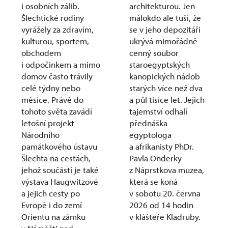
i osobních zálib.
architekturou. Jen
Šlechtické rodiny
málokdo ale tuší, že
vyrážely za zdravím,
se v jeho depozitáři
kulturou, sportem,
ukrývá mimořádně
obchodem
cenný soubor
i odpočinkem a mimo
staroegyptských
domov často trávily
kanopických nádob
celé týdny nebo
starých více než dva
měsíce. Právě do
a půl tisíce let. Jejich
tohoto světa zavádí
tajemství odhalí
letošní projekt
přednáška
Národního
egyptologa
památkového ústavu
a afrikanisty PhDr.
Šlechta na cestách,
Pavla Onderky
jehož součástí je také
z Náprstkova muzea,
výstava Haugwitzové
která se koná
a jejich cesty po
v sobotu 20. června
Evropě i do zemí
2026 od 14 hodin
Orientu na zámku
v klášteře Kladruby.