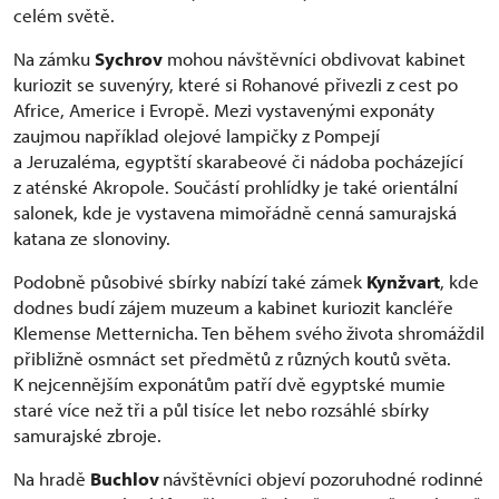
celém světě.
Na zámku
Sychrov
mohou návštěvníci obdivovat kabinet
kuriozit se suvenýry, které si Rohanové přivezli z cest po
Africe, Americe i Evropě. Mezi vystavenými exponáty
zaujmou například olejové lampičky z Pompejí
a Jeruzaléma, egyptští skarabeové či nádoba pocházející
z aténské Akropole. Součástí prohlídky je také orientální
salonek, kde je vystavena mimořádně cenná samurajská
katana ze slonoviny.
Podobně působivé sbírky nabízí také zámek
Kynžvart
, kde
dodnes budí zájem muzeum a kabinet kuriozit kancléře
Klemense Metternicha. Ten během svého života shromáždil
přibližně osmnáct set předmětů z různých koutů světa.
K nejcennějším exponátům patří dvě egyptské mumie
staré více než tři a půl tisíce let nebo rozsáhlé sbírky
samurajské zbroje.
Na hradě
Buchlov
návštěvníci objeví pozoruhodné rodinné