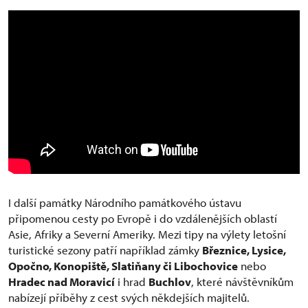
I další památky Národního památkového ústavu
připomenou cesty po Evropě i do vzdálenějších oblastí
Asie, Afriky a Severní Ameriky. Mezi tipy na výlety letošní
turistické sezony patří například zámky
Březnice, Lysice,
Opočno, Konopiště, Slatiňany či Libochovice
nebo
Hradec nad Moravicí
i hrad
Buchlov
, které návštěvníkům
nabízejí příběhy z cest svých někdejších majitelů.