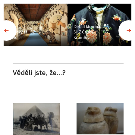
Budoár
Františka
Detail kimona,
Ferdinanda d
SHZ Český
´Este, SZ
Krumlov
Konopiště
Věděli jste, že...?